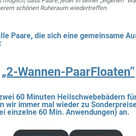
s möglich, dass Paare, jeder in seiner „eigenen“ W
serem schönen Ruheraum wiedertreffen.
alle Paare, die sich eine gemeinsame A
:
„2-Wannen-PaarFloaten“
zwei 60 Minuten Heilschwebebädern für 
ten wir immer mal wieder zu Sonderpreis
wei einzelne 60 Min. Anwendungen) an.